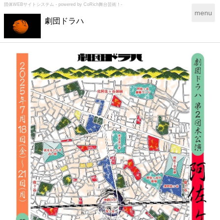
団体WEBサイトシステム - powered by
CoRich舞台芸術！-
T
menu
劇団ドラハ
o
g
g
l
e
n
a
v
i
g
a
t
i
o
n