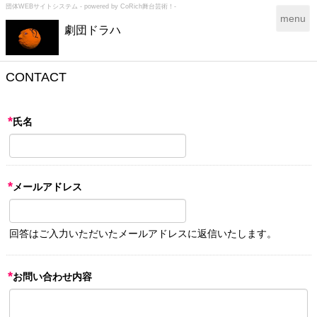
団体WEBサイトシステム - powered by
CoRich舞台芸術！-
T
menu
劇団ドラハ
o
g
g
l
CONTACT
e
n
a
*
氏名
v
i
g
a
*
メールアドレス
t
i
o
n
回答はご入力いただいたメールアドレスに返信いたします。
*
お問い合わせ内容