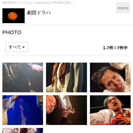
団体WEBサイトシステム - powered by
CoRich舞台芸術！-
T
menu
劇団ドラハ
o
g
g
l
PHOTO
e
n
すべて
1-7件 / 7件中
a
v
i
g
a
t
i
o
n