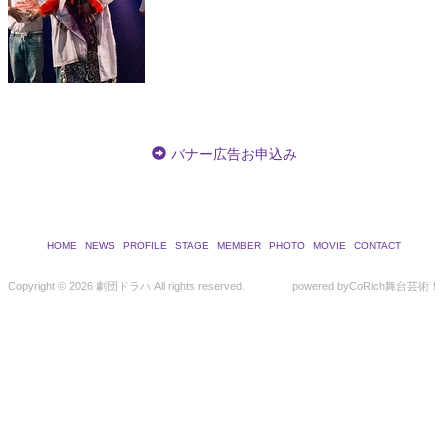
バナー広告お申込み
HOME
NEWS
PROFILE
STAGE
MEMBER
PHOTO
MOVIE
CONTACT
Copyright ©
2026 劇団ドラハ All rights reserved.
powered by
CoRich舞台芸術！